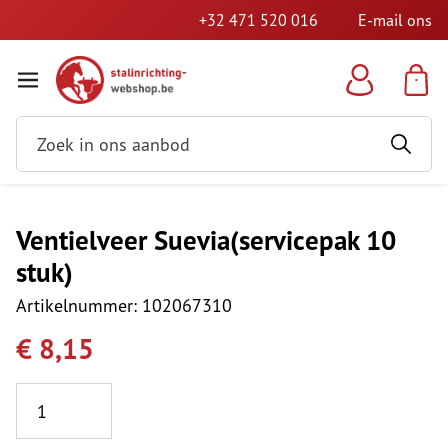
+32 471 520 016
E-mail ons
Ventielveer Suevia(servicepak 10
stuk)
Artikelnummer: 102067310
€ 8,15
Aantal