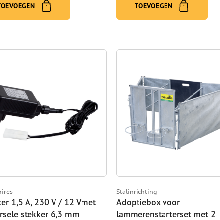
TOEVOEGEN
TOEVOEGEN
oires
Stalinrichting
er 1,5 A, 230 V / 12 Vmet
Adoptiebox voor
rsele stekker 6,3 mm
lammerenstarterset met 2