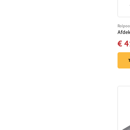
Rolpoo
Afdek
€ 4