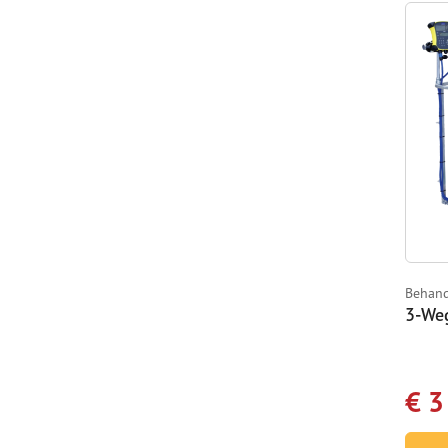
Behand
3-Weg
€ 3