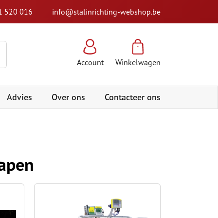
1 520 016
info@stalinrichting-webshop.be
Account
Winkelwagen
Advies
Over ons
Contacteer ons
hapen