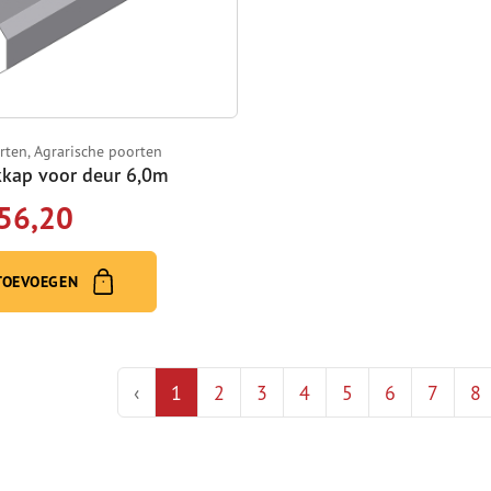
rten, Agrarische poorten
kap voor deur 6,0m
56,20
TOEVOEGEN
‹
1
2
3
4
5
6
7
8