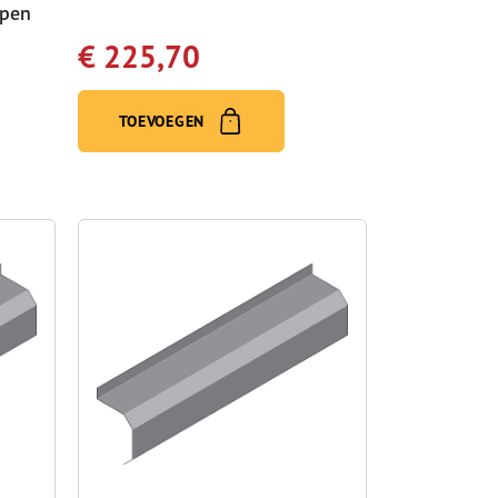
apen
€ 225,70
TOEVOEGEN