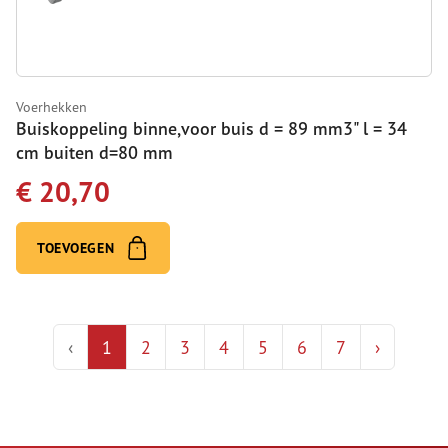
Voerhekken
Buiskoppeling binne,voor buis d = 89 mm3" l = 34
cm buiten d=80 mm
€ 20,70
TOEVOEGEN
‹
1
2
3
4
5
6
7
›